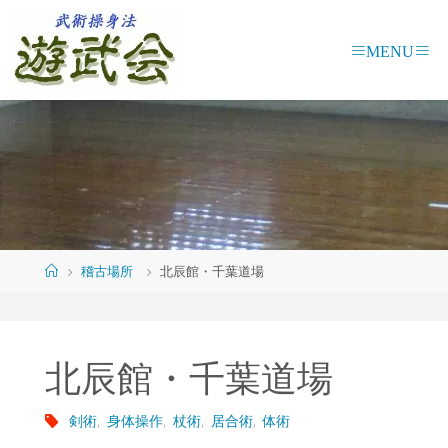
コ
ン
テ
ン
ツ
へ
ス
キ
ッ
プ
ホ
稽古場所
北辰館・千葉道場
ー
ム
北辰館・千葉道場
剣術
,
身体操作
,
杖術
,
居合術
,
体術